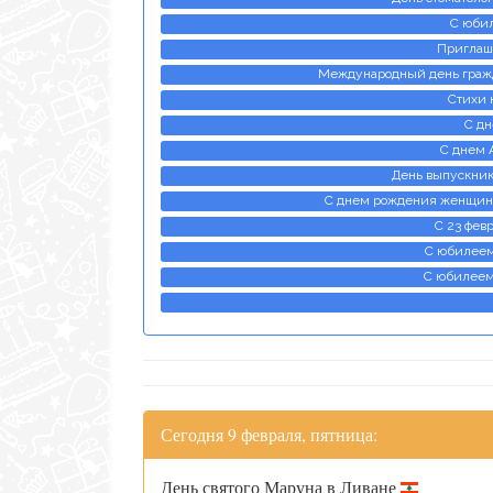
С юби
Приглаш
Международный день гражд
Стихи 
С дн
С днем А
День выпускник
С днем рождения женщине
С 23 фев
С юбилеем
С юбилеем
Сегодня 9 февраля, пятница:
День святого Маруна в Ливане