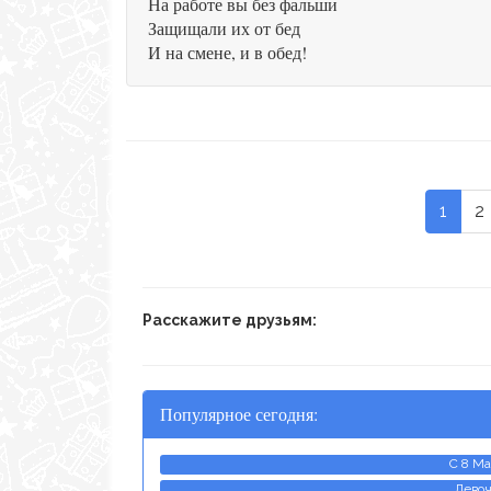
На работе вы без фальши
Защищали их от бед
И на смене, и в обед!
1
2
Расскажите друзьям:
Популярное сегодня:
С 8 Ма
Девоч