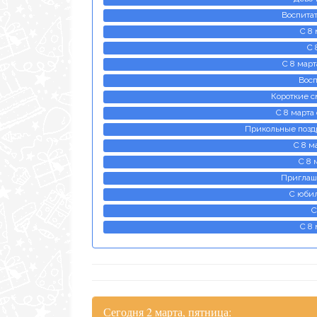
Воспитат
С 8
С 
С 8 март
Восп
Короткие с
С 8 марта
Прикольные поздр
С 8 м
С 8 
Приглаш
С юби
С
С 8 
Сегодня 2 марта, пятница: