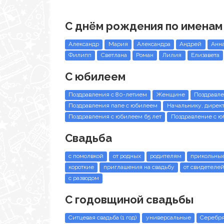
С днём рождения по именам
Александр
Мария
Александра
Андрей
Анн
Филипп
Светлана
Роман
Лилия
Елизавета
С юбилеем
Поздравления с 80-летием
Женщине
Поздравле
Поздравления папе с юбилеем
Начальнику, дирек
Поздравления с юбилеем 65 лет
Поздравление с 
Свадьба
с помолвкой
от родных
родителям
прикольны
короткие
приглашения на свадьбу
от свидетеле
с разводом
С годовщиной свадьбы
Ситцевая свадьба (1 год)
универсальные
Серебря