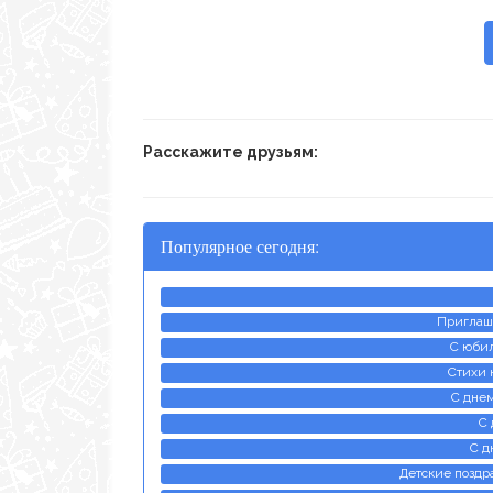
Расскажите друзьям:
Популярное сегодня:
Приглаш
С юби
Стихи 
С днем
С 
С д
Детские поздра