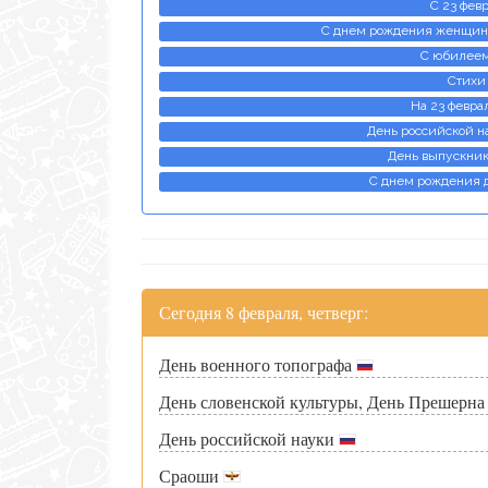
С 23 фев
С днем рождения женщине
С юбилеем
Стихи
На 23 февра
День российской н
День выпускник
С днем рождения 
Сегодня 8 февраля, четверг:
День военного топографа
День словенской культуры, День Прешерн
День российской науки
Сраоши