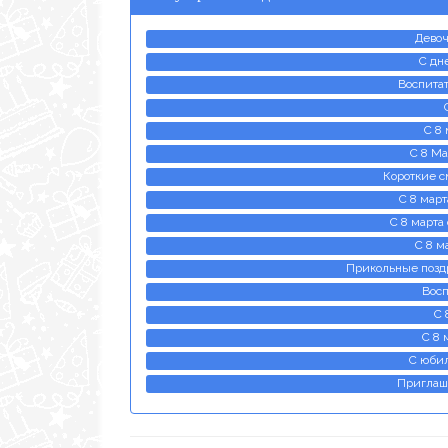
Девоч
С дн
Воспитат
С 8
С 8 Ма
Короткие с
С 8 март
С 8 марта
С 8 м
Прикольные поздр
Восп
С 
С 8 
С юби
Приглаш