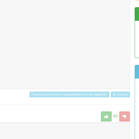
Прикольные смс поздравления на свадьбу
В стихах
40