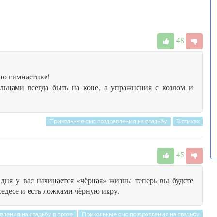
48
по гимнастике!
ьцами всегда быть на коне, а упражнения с козлом и
Прикольные смс поздравления на свадьбу
В стихах
45
дня у вас начинается «чёрная» жизнь: теперь вы будете
седесе и есть ложками чёрную икру.
вления на свадьбу в прозе
Прикольные смс поздравления на свадьбу