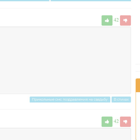
42
Прикольные смс поздравления на свадьбу
В стихах
42