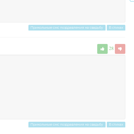
Прикольные смс поздравления на свадьбу
В стихах
28
Прикольные смс поздравления на свадьбу
В стихах