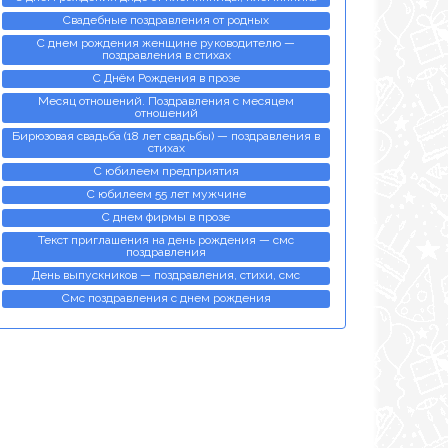
Свадебные поздравления от родных
С днем рождения женщине руководителю —
поздравления в стихах
С Днём Рождения в прозе
Месяц отношений. Поздравления с месяцем
отношений
Бирюзовая свадьба (18 лет свадьбы) — поздравления в
стихах
С юбилеем предприятия
С юбилеем 55 лет мужчине
С днем фирмы в прозе
Текст приглашения на день рождения — смс
поздравления
День выпускников — поздравления, стихи, смс
Смс поздравления с днем рождения