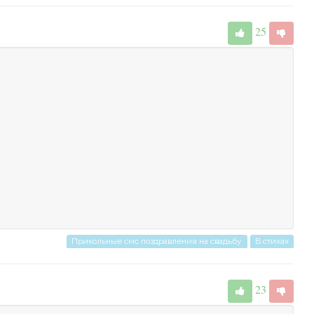
25
Прикольные смс поздравления на свадьбу
В стихах
23