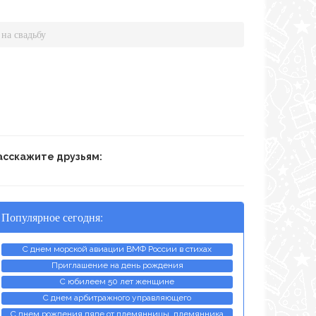
на свадьбу
асскажите друзьям:
Популярное сегодня:
С днем морской авиации ВМФ России в стихах
Приглашение на день рождения
С юбилеем 50 лет женщине
С днем арбитражного управляющего
С днем рождения дяде от племянницы, племянника