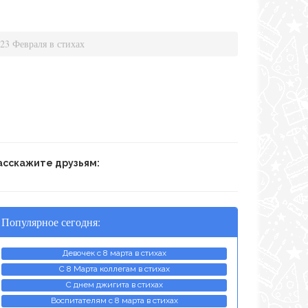
23 Февраля в стихах
асскажите друзьям:
Популярное сегодня:
Девочек с 8 марта в стихах
С 8 Марта коллегам в стихах
С днем джигита в стихах
Воспитателям с 8 марта в стихах