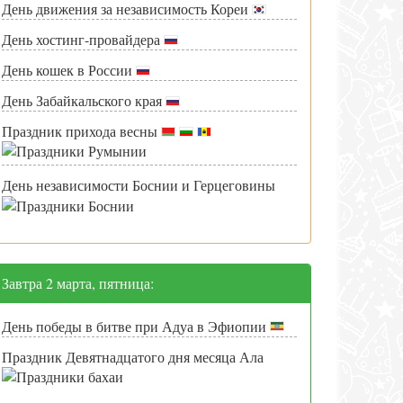
День движения за независимость Кореи
День хостинг-провайдера
День кошек в России
День Забайкальского края
Праздник прихода весны
День независимости Боснии и Герцеговины
Завтра 2 марта, пятница:
День победы в битве при Адуа в Эфиопии
Праздник Девятнадцатого дня месяца Ала