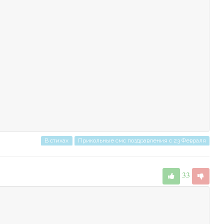
В стихах
Прикольные смс поздравления с 23 Февраля
33