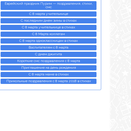
Еврейский праздник Пурим — поздравления, стихи,
смс
С 8 марта учительнице
С последним днем зимы в стихах
С 8 марта учительнице в стихах
С 8 Марта коллегам
С 8 марта одноклассницам в стихах
Воспитателям с 8 марта
С днем джигита
Короткие смс поздравления с 8 марта
Приглашение на день рождения
С 8 марта маме в стихах
Прикольные поздравления с 8 марта 2018 в стихах