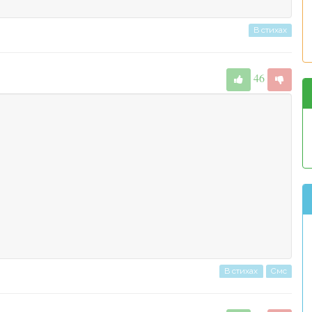
В стихах
46
В стихах
Смс