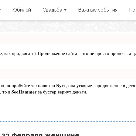
Юбилей
Свадьба
Важные события
По
те, как продвигать? Продвижение сайта – это не просто процесс, а
Буст
ьно, попробуйте технологию
, она ускоряет продвижение в деся
SeoHammer
, то в
за бустер
вернут деньги.
 23 февраля женщине