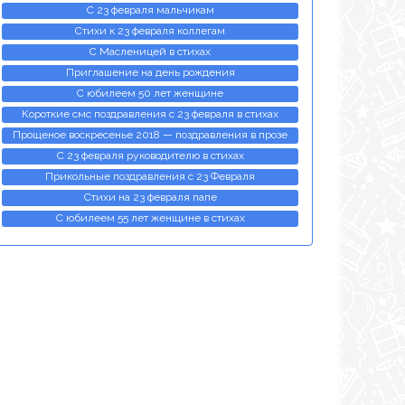
С 23 февраля мальчикам
Стихи к 23 февраля коллегам
С Масленицей в стихах
Приглашение на день рождения
С юбилеем 50 лет женщине
Короткие смс поздравления с 23 февраля в стихах
Прощеное воскресенье 2018 — поздравления в прозе
С 23 февраля руководителю в стихах
Прикольные поздравления с 23 Февраля
Стихи на 23 февраля папе
С юбилеем 55 лет женщине в стихах