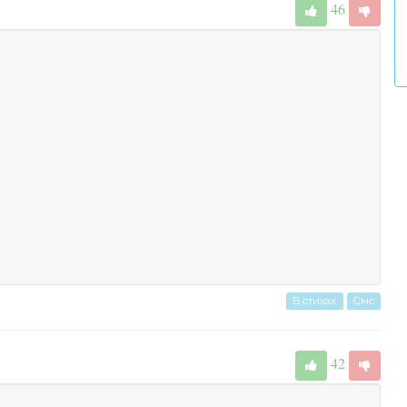
46
В стихах
Смс
42