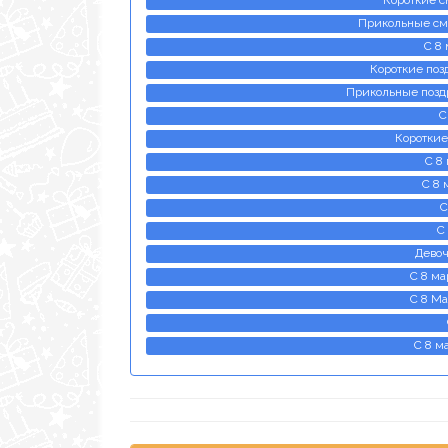
Короткие с
Прикольные смс
С 8 
Короткие позд
Прикольные поздр
С
Короткие
С 8 
С 8 
С
С
Девоч
С 8 ма
С 8 Ма
С 8 м