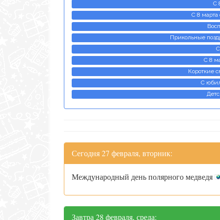
С 
С 8 марта
Восп
Прикольные поздр
С
С 8 м
Короткие с
С юби
Детс
Сегодня 27 февраля, вторник:
Международный день полярного медведя
Завтра 28 февраля, среда: