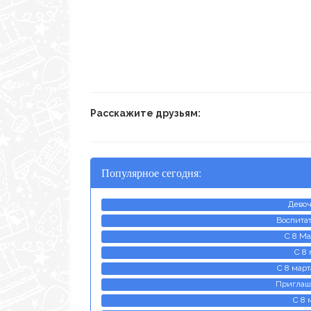
Расскажите друзьям:
Популярное сегодня:
Девоч
Воспитат
С 8 Ма
С 8
С 8 март
Приглаш
С 8 