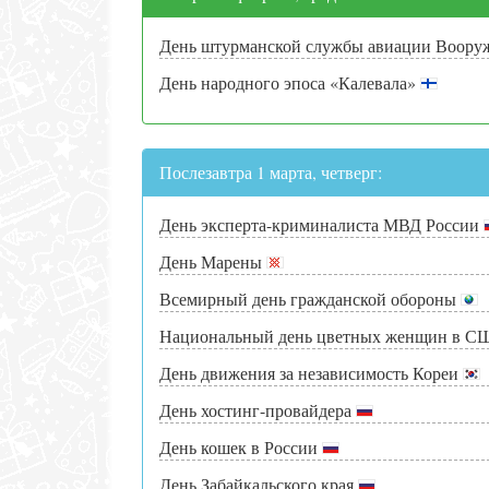
День штурманской службы авиации Воор
День народного эпоса «Калевала»
Послезавтра 1 марта, четверг:
День эксперта-криминалиста МВД России
День Марены
Всемирный день гражданской обороны
Национальный день цветных женщин в 
День движения за независимость Кореи
День хостинг-провайдера
День кошек в России
День Забайкальского края